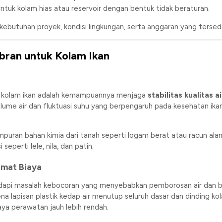
 untuk kolam hias atau reservoir dengan bentuk tidak beraturan.
butuhan proyek, kondisi lingkungan, serta anggaran yang tersedi
ran untuk Kolam Ikan
 kolam ikan adalah kemampuannya menjaga
stabilitas kualitas ai
me air dan fluktuasi suhu yang berpengaruh pada kesehatan ikan.
uran bahan kimia dari tanah seperti logam berat atau racun alam
eperti lele, nila, dan patin.
mat Biaya
dapi masalah kebocoran yang menyebabkan pemborosan air dan b
a lapisan plastik kedap air menutup seluruh dasar dan dinding ko
ya perawatan jauh lebih rendah.