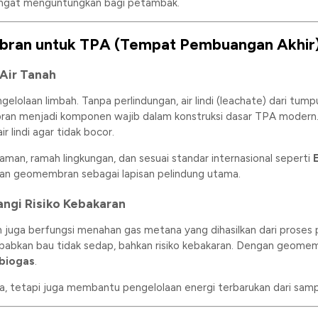
angat menguntungkan bagi petambak.
bran untuk TPA (Tempat Pembuangan Akhir
Air Tanah
engelolaan limbah. Tanpa perlindungan, air lindi (leachate) dari 
ran menjadi komponen wajib dalam konstruksi dasar TPA modern
 lindi agar tidak bocor.
aman, ramah lingkungan, dan sesuai standar internasional seperti
kan geomembran sebagai lapisan pelindung utama.
ngi Risiko Kebakaran
juga berfungsi menahan gas metana yang dihasilkan dari proses
yebabkan bau tidak sedap, bahkan risiko kebakaran. Dengan geomem
 biogas
.
a, tetapi juga membantu pengelolaan energi terbarukan dari sampa