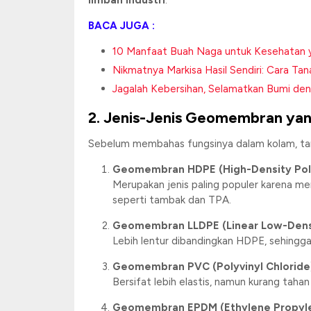
limbah industri
.
BACA JUGA :
10 Manfaat Buah Naga untuk Kesehatan y
Nikmatnya Markisa Hasil Sendiri: Cara T
Jagalah Kebersihan, Selamatkan Bumi d
2. Jenis-Jenis Geomembran ya
Sebelum membahas fungsinya dalam kolam, ta
Geomembran HDPE (High-Density Pol
Merupakan jenis paling populer karena mem
seperti tambak dan TPA.
Geomembran LLDPE (Linear Low-Dens
Lebih lentur dibandingkan HDPE, sehingga id
Geomembran PVC (Polyvinyl Chloride
Bersifat lebih elastis, namun kurang taha
Geomembran EPDM (Ethylene Propyl