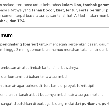
n meluas, terutama untuk kebutuhan
kolam ikan, tambak gara
pada sifatnya yang
tahan bocor, kuat, lentur, serta berumur 
i semen, terpal biasa, atau lapisan tanah liat. Artikel ini akan 
mbak, dan TPA
.
 Umum
i
penghalang (barrier)
untuk mencegah pergerakan cairan, gas, mau
 mm hingga 2 mm, geomembran mampu menahan tekanan air dan ba
mbesan air atau limbah ke tanah di bawahnya.
dari kontaminasi bahan kimia atau limbah.
liran air agar terkendali, terutama di proyek teknik sipil.
maran air tanah akibat bocornya limbah cair atau gas metana.
angat dibutuhkan di berbagai bidang, mulai dari
perikanan, per