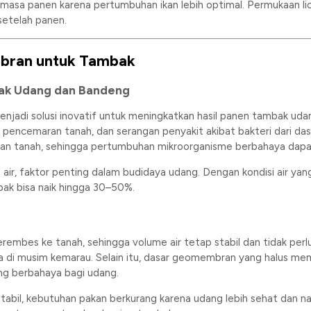
a panen karena pertumbuhan ikan lebih optimal. Permukaan lic
etelah panen.
mbran untuk Tambak
bak Udang dan Bandeng
njadi solusi inovatif untuk meningkatkan hasil panen tambak uda
, pencemaran tanah, dan serangan penyakit akibat bakteri dari d
ngan tanah, sehingga pertumbuhan mikroorganisme berbahaya dapat
ir, faktor penting dalam budidaya udang. Dengan kondisi air yang 
bak bisa naik hingga 30–50%.
es ke tanah, sehingga volume air tetap stabil dan tidak perlu se
a di musim kemarau. Selain itu, dasar geomembran yang halus me
ang berbahaya bagi udang.
tabil, kebutuhan pakan berkurang karena udang lebih sehat dan n