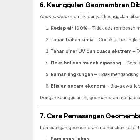
6. Keunggulan Geomembran Diba
Geomembran
memiliki banyak keunggulan diban
Kedap air 100%
– Tidak ada rembesan me
Tahan bahan kimia
– Cocok untuk lingku
Tahan sinar UV dan cuaca ekstrem
– D
Fleksibel dan mudah dipasang
– Cocok 
Ramah lingkungan
– Tidak mengandung z
Efisien secara ekonomi
– Biaya awal le
Dengan keunggulan ini, geomembran menjadi pi
7. Cara Pemasangan Geomembr
Pemasangan geomembran memerlukan ketelitian
Persiapan Lahan