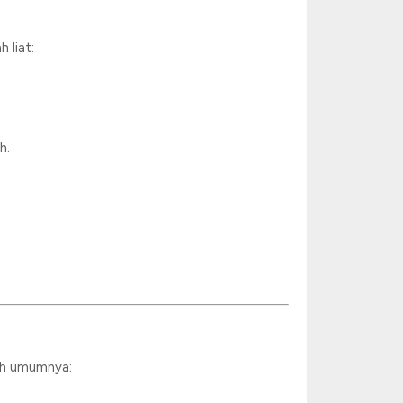
 liat:
h.
ah umumnya: