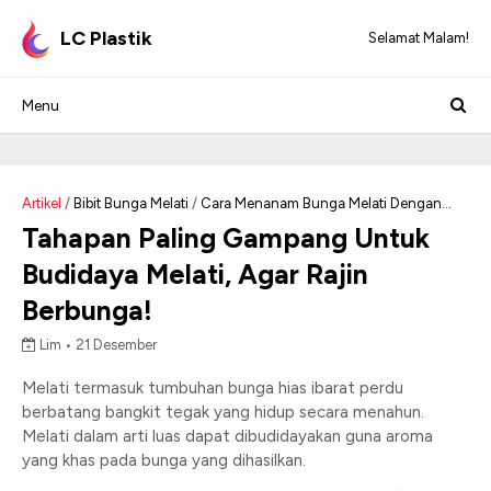
LC Plastik
Selamat Malam!
Artikel
/
Bibit Bunga Melati
/
Cara Menanam Bunga Melati Dengan
Stek
/
Cara Menanam Bunga Melati Jepang
/
Cara Merawat Bunga
Tahapan Paling Gampang Untuk
Melati Mini
/
Cara Pembibitan Bunga Melati
/
Menanam Melati Dari
Budidaya Melati, Agar Rajin
Batang
Berbunga!
Lim •
21 Desember
Melati termasuk tumbuhan bunga hias ibarat perdu
berbatang bangkit tegak yang hidup secara menahun.
Melati dalam arti luas dapat dibudidayakan guna aroma
yang khas pada bunga yang dihasilkan.