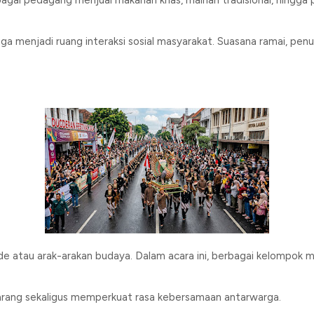
gai pedagang menjual makanan khas, mainan tradisional, hingga p
 juga menjadi ruang interaksi sosial masyarakat. Suasana ramai, p
e atau arak-arakan budaya. Dalam acara ini, berbagai kelompok m
rang sekaligus memperkuat rasa kebersamaan antarwarga.