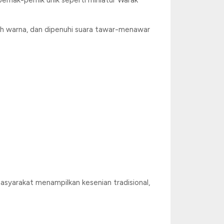
ernak-pernik unik seperti miniatur Warak
enuh warna, dan dipenuhi suara tawar-menawar
asyarakat menampilkan kesenian tradisional,