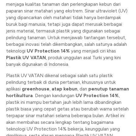
menjaga kualitas tanaman dan perlengkapan kebun dari
paparan sinar matahari yang ekstrem. Sinar ultraviolet (UV)
yang dipancarkan oleh matahari tidak hanya berdampak
buruk bagi manusia, tetapi juga dapat merusak berbagai
jenis material, termasuk plastik yang digunakan sebagai
pelindung tanaman. Untuk menjawab tantangan tersebut,
berbagai inovasi telah dikembangkan, salah satunya adalah
teknologi
UV Protection 14%
yang menjadi ciri khas
Plastik UV VATAN
, produk unggulan asal Turki yang kini
banyak digunakan di Indonesia.
Plastik UV VATAN dikenal sebagai salah satu plastik
pelindung terbaik di dunia pertanian, khususnya untuk
aplikasi
greenhouse
,
atap kebun
, dan
penutup tanaman
hortikultura
. Dengan kandungan
UV Protection 14%
,
plastik ini mampu bertahan jauh lebih lama dibandingkan
plastik biasa yang cepat getas atau berubah warna setelah
terpapar sinar matahari selama beberapa bulan. Artikel ini
akan membahas secara lengkap tentang bagaimana
teknologi UV Protection 14% bekerja, keunggulan yang
dimilikinya, serta alasan mengapa Plastik UV VATAN