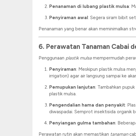
Penanaman di lubang plastik mulsa
: M
Penyiraman awal
: Segera siram bibit s
Penanaman yang benar akan meminimalkan str
6. Perawatan Tanaman Cabai de
Penggunaan
plastik mulsa
mempermudah perawat
Penyiraman
: Meskipun plastik mulsa men
irrigation) agar air langsung sampai ke akar
Pemupukan lanjutan
: Tambahkan pupuk 
plastik mulsa.
Pengendalian hama dan penyakit
: Pla
diwaspadai. Semprot insektisida organik bi
Penyiangan gulma tambahan
: Beberap
Perawatan rutin akan memastikan
tanaman
cab