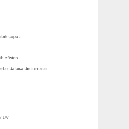
ebih cepat.
h efisien.
isida bisa diminimalisir.
r UV.