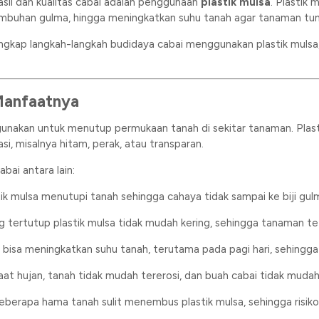
sil dan kualitas cabai adalah penggunaan
plastik mulsa
. Plastik 
buhan gulma, hingga meningkatkan suhu tanah agar tanaman tum
lengkap langkah-langkah budidaya cabai menggunakan plastik mulsa,
 Manfaatnya
unakan untuk menutup permukaan tanah di sekitar tanaman. Plastik
i, misalnya hitam, perak, atau transparan.
bai antara lain:
stik mulsa menutupi tanah sehingga cahaya tidak sampai ke biji g
g tertutup plastik mulsa tidak mudah kering, sehingga tanaman t
sa bisa meningkatkan suhu tanah, terutama pada pagi hari, sehingg
Saat hujan, tanah tidak mudah tererosi, dan buah cabai tidak mudah
Beberapa hama tanah sulit menembus plastik mulsa, sehingga risik