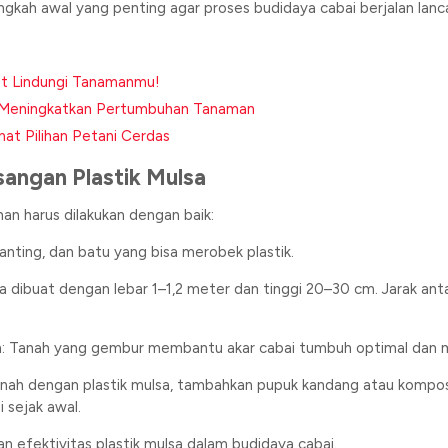
ngkah awal yang penting agar proses budidaya cabai berjalan lanca
et Lindungi Tanamanmu!
m Meningkatkan Pertumbuhan Tanaman
at Pilihan Petani Cerdas
sangan Plastik Mulsa
ahan harus dilakukan dengan baik:
 ranting, dan batu yang bisa merobek plastik.
a dibuat dengan lebar 1–1,2 meter dan tinggi 20–30 cm. Jarak an
h
: Tanah yang gembur membantu akar cabai tumbuh optimal dan m
nah dengan plastik mulsa, tambahkan pupuk kandang atau kompos 
 sejak awal.
 efektivitas plastik mulsa dalam budidaya cabai.