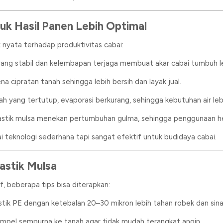
tuk Hasil Panen Lebih Optimal
yata terhadap produktivitas cabai:
yang stabil dan kelembapan terjaga membuat akar cabai tumbuh l
ena cipratan tanah sehingga lebih bersih dan layak jual.
h yang tertutup, evaporasi berkurang, sehingga kebutuhan air lebi
lastik mulsa menekan pertumbuhan gulma, sehingga penggunaan herb
i teknologi sederhana tapi sangat efektif untuk budidaya cabai.
astik Mulsa
f, beberapa tips bisa diterapkan:
astik PE dengan ketebalan 20–30 mikron lebih tahan robek dan sina
nempel sempurna ke tanah agar tidak mudah terangkat angin.