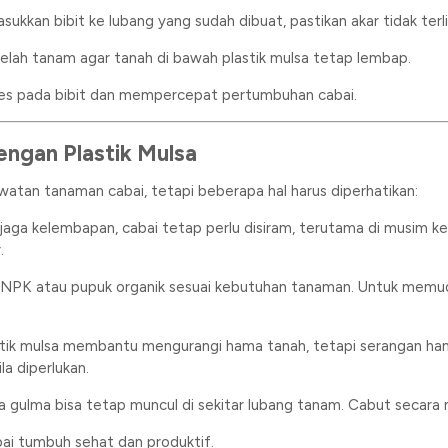
asukkan bibit ke lubang yang sudah dibuat, pastikan akar tidak terli
etelah tanam agar tanah di bawah plastik mulsa tetap lembap.
es pada bibit dan mempercepat pertumbuhan cabai.
ngan Plastik Mulsa
an tanaman cabai, tetapi beberapa hal harus diperhatikan:
jaga kelembapan, cabai tetap perlu disiram, terutama di musim ke
.
NPK atau pupuk organik sesuai kebutuhan tanaman. Untuk memudah
stik mulsa membantu mengurangi hama tanah, tetapi serangan ham
la diperlukan.
a gulma bisa tetap muncul di sekitar lubang tanam. Cabut secara 
ai tumbuh sehat dan produktif.