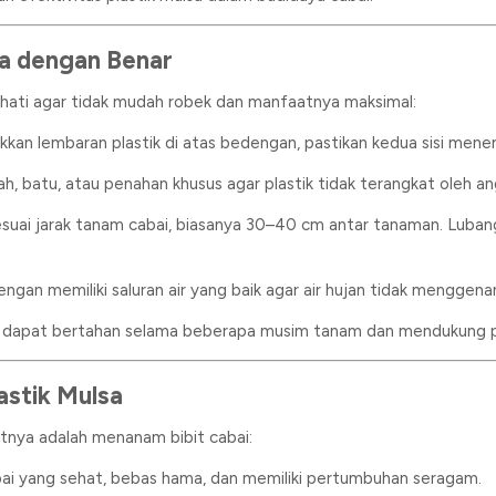
sa dengan Benar
-hati agar tidak mudah robek dan manfaatnya maksimal:
akkan lembaran plastik di atas bedengan, pastikan kedua sisi mene
h, batu, atau penahan khusus agar plastik tidak terangkat oleh an
esuai jarak tanam cabai, biasanya 30–40 cm antar tanaman. Lubang
engan memiliki saluran air yang baik agar air hujan tidak menggenan
a dapat bertahan selama beberapa musim tanam dan mendukung p
astik Mulsa
utnya adalah menanam bibit cabai:
abai yang sehat, bebas hama, dan memiliki pertumbuhan seragam.