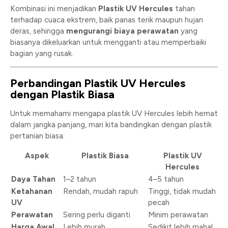
Kombinasi ini menjadikan
Plastik UV Hercules
tahan
terhadap cuaca ekstrem, baik panas terik maupun hujan
deras, sehingga
mengurangi biaya perawatan
yang
biasanya dikeluarkan untuk mengganti atau memperbaiki
bagian yang rusak.
Perbandingan Plastik UV Hercules
dengan Plastik Biasa
Untuk memahami mengapa plastik UV Hercules lebih hemat
dalam jangka panjang, mari kita bandingkan dengan plastik
pertanian biasa:
Aspek
Plastik Biasa
Plastik UV
Hercules
Daya Tahan
1–2 tahun
4–5 tahun
Ketahanan
Rendah, mudah rapuh
Tinggi, tidak mudah
UV
pecah
Perawatan
Sering perlu diganti
Minim perawatan
Harga Awal
Lebih murah
Sedikit lebih mahal