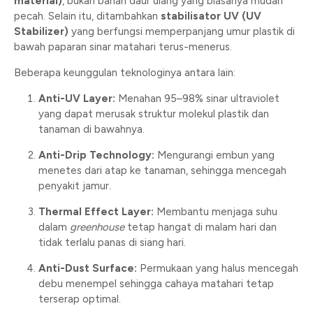
material)
, bukan bahan daur ulang yang biasanya mudah
pecah. Selain itu, ditambahkan
stabilisator UV (UV
Stabilizer)
yang berfungsi memperpanjang umur plastik di
bawah paparan sinar matahari terus-menerus.
Beberapa keunggulan teknologinya antara lain:
Anti-UV Layer:
Menahan 95–98% sinar ultraviolet
yang dapat merusak struktur molekul plastik dan
tanaman di bawahnya.
Anti-Drip Technology:
Mengurangi embun yang
menetes dari atap ke tanaman, sehingga mencegah
penyakit jamur.
Thermal Effect Layer:
Membantu menjaga suhu
dalam
greenhouse
tetap hangat di malam hari dan
tidak terlalu panas di siang hari.
Anti-Dust Surface:
Permukaan yang halus mencegah
debu menempel sehingga cahaya matahari tetap
terserap optimal.