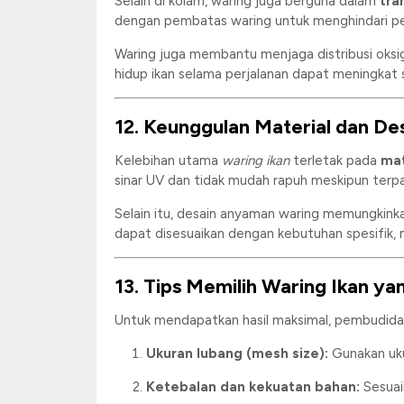
Selain di kolam, waring juga berguna dalam
tra
dengan pembatas waring untuk menghindari p
Waring juga membantu menjaga distribusi oksi
hidup ikan selama perjalanan dapat meningkat s
12. Keunggulan Material dan De
Kelebihan utama
waring ikan
terletak pada
mat
sinar UV dan tidak mudah rapuh meskipun terpa
Selain itu, desain anyaman waring memungkinka
dapat disesuaikan dengan kebutuhan spesifik, 
13. Tips Memilih Waring Ikan ya
Untuk mendapatkan hasil maksimal, pembudida
Ukuran lubang (mesh size):
Gunakan uku
Ketebalan dan kekuatan bahan:
Sesuaik