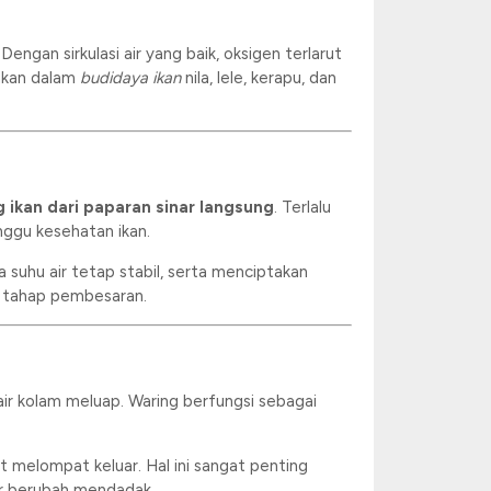
engan sirkulasi air yang baik, oksigen terlarut
nakan dalam
budidaya ikan
nila, lele, kerapu, dan
 ikan dari paparan sinar langsung
. Terlalu
nggu kesehatan ikan.
 suhu air tetap stabil, serta menciptakan
da tahap pembesaran.
 air kolam meluap. Waring berfungsi sebagai
 melompat keluar. Hal ini sangat penting
air berubah mendadak.