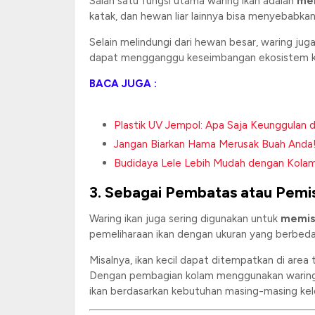
Salah satu fungsi utama waring ikan adalah
mel
katak, dan hewan liar lainnya bisa menyebabka
Selain melindungi dari hewan besar, waring 
dapat mengganggu keseimbangan ekosistem kol
BACA JUGA :
Plastik UV Jempol: Apa Saja Keunggulan
Jangan Biarkan Hama Merusak Buah Anda!
Budidaya Lele Lebih Mudah dengan Kolam Te
3. Sebagai Pembatas atau Pemi
Waring ikan juga sering digunakan untuk
memis
pemeliharaan ikan dengan ukuran yang berbed
Misalnya, ikan kecil dapat ditempatkan di ar
Dengan pembagian kolam menggunakan waring,
ikan berdasarkan kebutuhan masing-masing ke