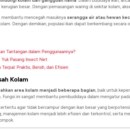
indungi kolam dari gangguan hama
. Dalam budidaya ikan, anca
n kerugian besar. Dengan pemasangan waring di sekitar kolam, aks
juga membantu mencegah masuknya
serangga air atau hewan kec
am. Dengan demikian, populasi ikan dapat berkembang secara op
 dan Tantangan dalam Penggunaannya?
 Yuk Pasang Insect Net
rpal: Praktis, Bersih, dan Efisien
sah Kolam
ahkan area kolam menjadi beberapa bagian
, baik untuk kepe
a. Fungsi ini sangat membantu pembudidaya dalam mengatur padat
ea tertentu agar tidak bercampur dengan ikan besar yang berpot
 manajemen kolam menjadi lebih efisien dan terkontrol, serta
lompok.