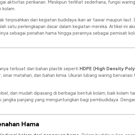
ai aktivitas perikanan. Meskipun terlihat sederhana, fungsi warin
n kolam.
k terpisahkan dari kegiatan budidaya ikan air tawar maupun laut. 
lah satu perlengkapan dasar dalam kegiatan mereka. Artikel ini
ngsinya sebagai penahan hama hingga perannya sebagai pemisah ko
anya terbuat dari bahan plastik seperti
HDPE (High Density Pol
, sinar matahari, dan bahan kimia. Ukuran lubang waring bervariasi
fleksibel, dan mudah dipasang di berbagai bentuk kolam, baik kolam
si jangka panjang yang menguntungkan bagi pembudidaya. Dengan 
 Penahan Hama