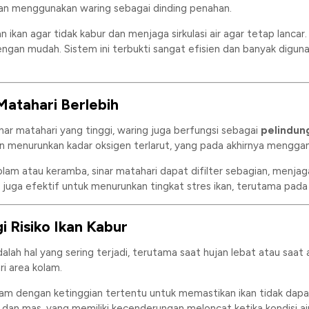
ngan menggunakan waring sebagai dinding penahan.
an agar tidak kabur dan menjaga sirkulasi air agar tetap lancar. D
dengan mudah. Sistem ini terbukti sangat efisien dan banyak digu
 Matahari Berlebih
nar matahari yang tinggi, waring juga berfungsi sebagai
pelindung
n menurunkan kadar oksigen terlarut, yang pada akhirnya mengga
am atau keramba, sinar matahari dapat difilter sebagian, menjaga
ni juga efektif untuk menurunkan tingkat stres ikan, terutama pa
 Risiko Ikan Kabur
alah hal yang sering terjadi, terutama saat hujan lebat atau saat
ri area kolam.
lam dengan ketinggian tertentu untuk memastikan ikan tidak dapat
la dan mas, yang memiliki kecenderungan meloncat ketika kondisi 