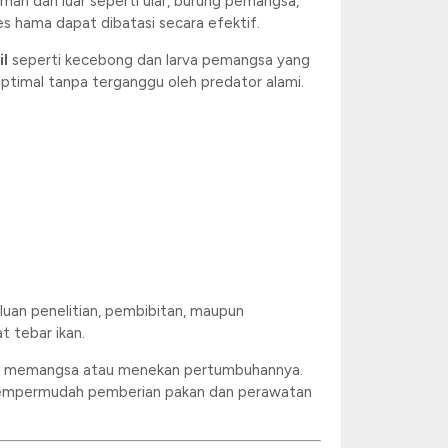
man dari luar seperti ular, burung pemangsa,
es hama dapat dibatasi secara efektif.
il
seperti kecebong dan larva pemangsa yang
timal tanpa terganggu oleh predator alami.
rluan penelitian, pembibitan, maupun
 tebar ikan.
ensi memangsa atau menekan pertumbuhannya.
 mempermudah pemberian pakan dan perawatan