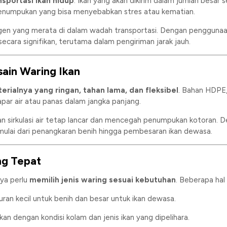
nsportasi ikan hidup
. Ikan yang akan dikirim dalam jumlah besar
enumpukan yang bisa menyebabkan stres atau kematian.
gen yang merata di dalam wadah transportasi. Dengan penggunaa
ecara signifikan, terutama dalam pengiriman jarak jauh.
sain Waring Ikan
erialnya yang ringan, tahan lama, dan fleksibel
. Bahan HDPE,
par air atau panas dalam jangka panjang.
n sirkulasi air tetap lancar dan mencegah penumpukan kotoran. De
mulai dari penangkaran benih hingga pembesaran ikan dewasa.
ng Tepat
ya perlu
memilih jenis waring sesuai kebutuhan
. Beberapa hal 
ran kecil untuk benih dan besar untuk ikan dewasa.
an dengan kondisi kolam dan jenis ikan yang dipelihara.