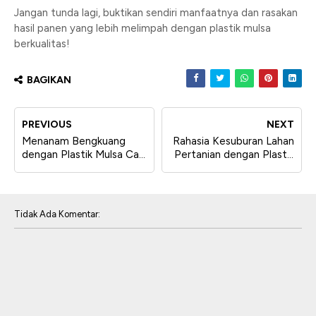
Jangan tunda lagi, buktikan sendiri manfaatnya dan rasakan
hasil panen yang lebih melimpah dengan plastik mulsa
berkualitas!
BAGIKAN
PREVIOUS
NEXT
Menanam Bengkuang
Rahasia Kesuburan Lahan
dengan Plastik Mulsa Cap
Pertanian dengan Plastik
Tembakau Murah dan
Mulsa Hitam Perak
Awet: Panduan Lengkap
untuk Hasil Optimal
Tidak Ada Komentar: