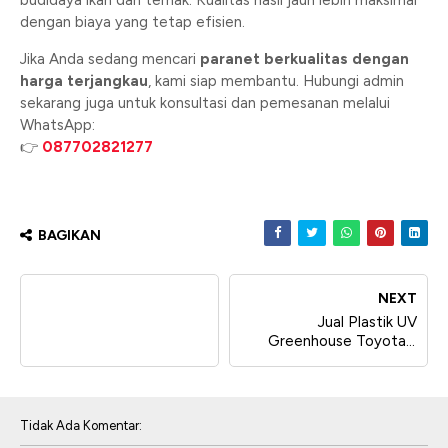
budidaya ikan dan ternak. Kualitas hasil jauh lebih maksimal
dengan biaya yang tetap efisien.
Jika Anda sedang mencari
paranet berkualitas dengan
harga terjangkau
, kami siap membantu. Hubungi admin
sekarang juga untuk konsultasi dan pemesanan melalui
WhatsApp:
👉
087702821277
BAGIKAN
NEXT
Jual Plastik UV
Greenhouse Toyotani
Lebar 12 Meter di
Tangerang
Tidak Ada Komentar: