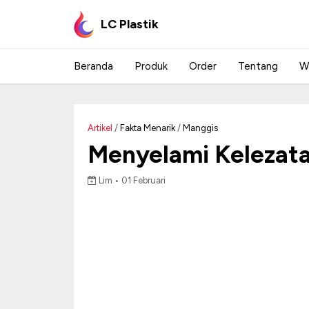
LC Plastik
Beranda
Produk
Order
Tentang
W
Artikel
/
Fakta Menarik
/
Manggis
Menyelami Kelezat
Lim •
01 Februari