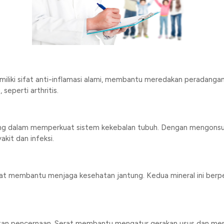
liki sifat anti-inflamasi alami, membantu meredakan peradangan
seperti arthritis.
ng dalam memperkuat sistem kekebalan tubuh. Dengan mengonsum
kit dan infeksi.
t membantu menjaga kesehatan jantung. Kedua mineral ini berp
an pencernaan. Serat membantu mengatur gerakan usus dan men