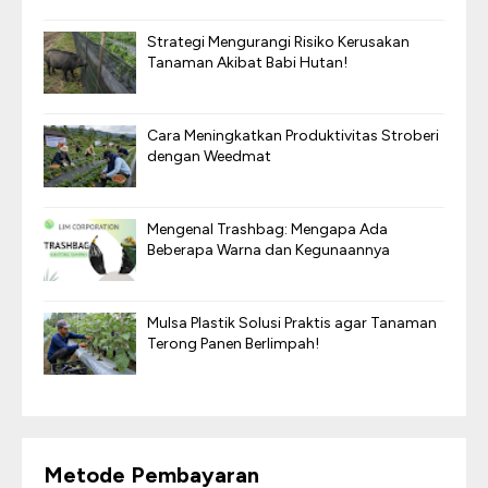
Strategi Mengurangi Risiko Kerusakan
Tanaman Akibat Babi Hutan!
Cara Meningkatkan Produktivitas Stroberi
dengan Weedmat
Mengenal Trashbag: Mengapa Ada
Beberapa Warna dan Kegunaannya
Mulsa Plastik Solusi Praktis agar Tanaman
Terong Panen Berlimpah!
Metode Pembayaran