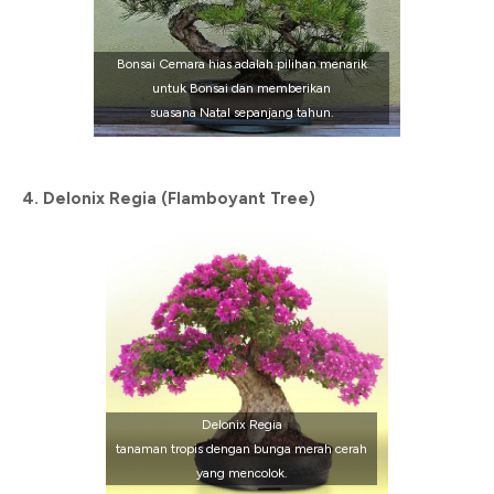
Bonsai Cemara hias adalah pilihan menarik
untuk Bonsai dan memberikan
suasana Natal sepanjang tahun.
4. Delonix Regia (Flamboyant Tree)
Delonix Regia
tanaman tropis dengan bunga merah cerah
yang mencolok.