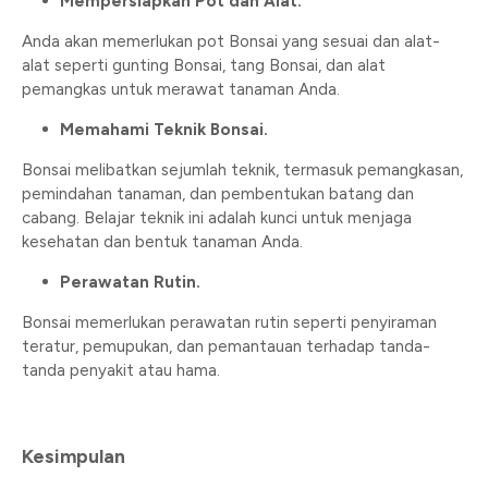
Mempersiapkan Pot dan Alat.
Anda akan memerlukan pot Bonsai yang sesuai dan alat-
alat seperti gunting Bonsai, tang Bonsai, dan alat
pemangkas untuk merawat tanaman Anda.
Memahami Teknik Bonsai.
Bonsai melibatkan sejumlah teknik, termasuk pemangkasan,
pemindahan tanaman, dan pembentukan batang dan
cabang. Belajar teknik ini adalah kunci untuk menjaga
kesehatan dan bentuk tanaman Anda.
Perawatan Rutin.
Bonsai memerlukan perawatan rutin seperti penyiraman
teratur, pemupukan, dan pemantauan terhadap tanda-
tanda penyakit atau hama.
Kesimpulan