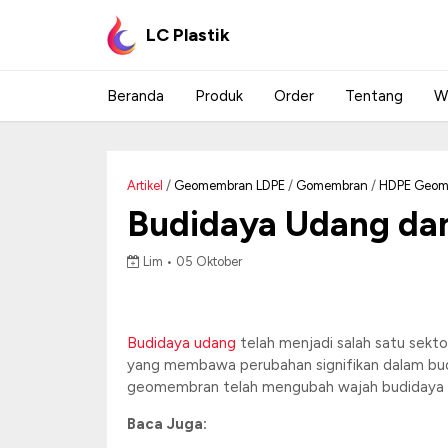
LC Plastik
Beranda
Produk
Order
Tentang
W
Artikel
/
Geomembran LDPE
/
Gomembran
/
HDPE Geom
Budidaya Udang dan
Lim •
05 Oktober
Budidaya udang
telah menjadi salah satu sekt
yang membawa perubahan signifikan dalam bu
geomembran telah mengubah wajah budidaya ud
Baca Juga: