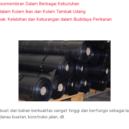
Geomembran Dalam Berbagai Kebutuhan
alam Kolam Ikan dan Kolam Tambak Udang
k: Kelebihan dan Kekurangan dalam Budidaya Perikanan
uat dari bahan berkualitas sangat tinggi dan berfungsi sebagai
au buatan, konstruksi jalan, dll.