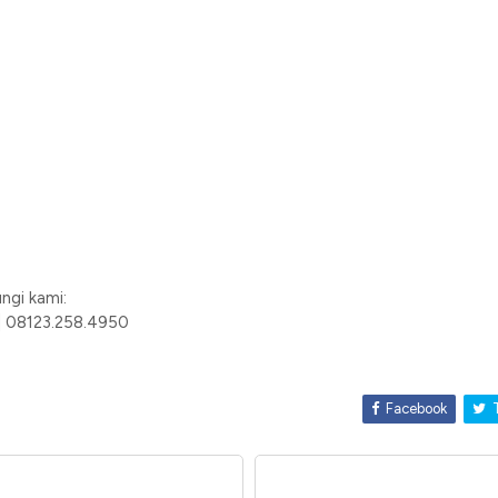
ngi kami:
| 08123.258.4950
Facebook
T