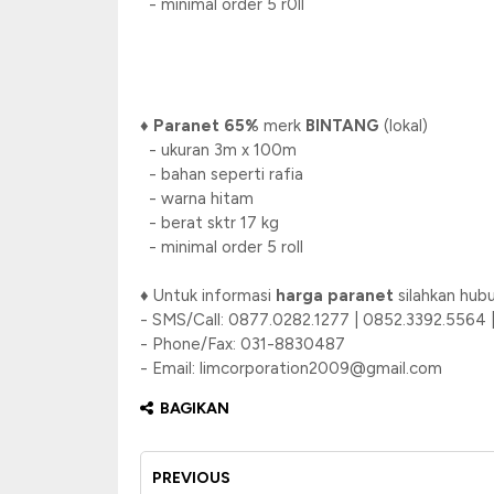
- minimal order 5 r0ll
♦
Paranet 65%
merk
BINTANG
(lokal)
- ukuran 3m x 100m
- bahan seperti rafia
- warna hitam
- berat sktr 17 kg
- minimal order 5 roll
♦ Untuk informasi
harga paranet
silahkan hubu
- SMS/Call: 0877.0282.1277 | 0852.3392.5564 
- Phone/Fax: 031-8830487
- Email: limcorporation2009@gmail.com
BAGIKAN
PREVIOUS