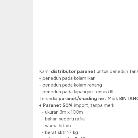
Kami
distributor paranet
untuk peneduh tanam
- peneduh pada kolam ikan
- peneduh pada kolam renang
- peneduh pada lapangan tennis dll.
Tersedia
paranet/shading net
Merk
BINTAN
♦
Paranet 50%
import, tanpa merk
- ukuran 3m x 100m
- bahan seperti rafia
- warna hitam
- berat sktr 17 kg