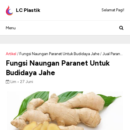
LC Plastik
Selamat Pagi!
Artikel
/
Fungsi Naungan Paranet Untuk Budidaya Jahe
/
Jual Paranet
/
Manfat Naungan Paranet Untuk Budidaya Jahe
Fungsi Naungan Paranet Untuk
Budidaya Jahe
Lim •
27 Juni