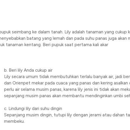
t pupuk seimbang ke dalam tanah. Lily adalah tanaman yang cukup
sa menyebabkan batang yang lemah dan pada suhu panas juga akan
tuk tanaman kentang. Beri pupuk saat pertama kali akar
b. Beri lily Anda cukup air
Lily secara umum tidak membutuhkan terlalu banyak air, jadi berik
dan Orienpet mekar pada cuaca yang panas dan kering asalkan c
perlu air selama musim panas, karena lily jenis ini tidak akan 
sepanjang musim panas akan membantu mendinginkan umbi sehi
c. Lindungi lily dari suhu dingin
Sepanjang musim dingin, tutupi lily dengan jerami atau dahan t
membeku.