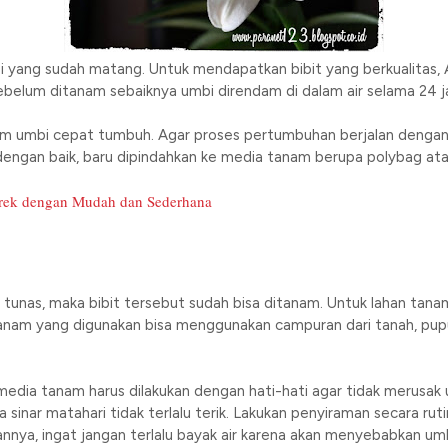
umbi yang sudah matang. Untuk mendapatkan bibit yang berkualita
Sebelum ditanam sebaiknya umbi direndam di dalam air selama 24 j
am umbi cepat tumbuh. Agar proses pertumbuhan berjalan dengan 
 dengan baik, baru dipindahkan ke media tanam berupa polybag ata
rek dengan Mudah dan Sederhana
 tunas, maka bibit tersebut sudah bisa ditanam. Untuk lahan tanam
nam yang digunakan bisa menggunakan campuran dari tanah, pup
edia tanam harus dilakukan dengan hati-hati agar tidak merusa
 sinar matahari tidak terlalu terik. Lakukan penyiraman secara rut
nnya, ingat jangan terlalu bayak air karena akan menyebabkan um