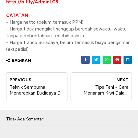
http://bit.ly/AdminLC3
CATATAN :
- Harga netto (belum ternasuk PPN)
- Harga tidak mengikat sanggup berubah sewaktu-waktu
tanpa pemberitahuan terlebih dahulu.
- Harga franco Surabaya, belum termasuk biaya pengiriman
(ekspedisi)
BAGIKAN
PREVIOUS
NEXT
Teknik Sempurna
Tips Tani - Cara
Menerapkan Budidaya Di
Menanam Kiwi Dalam
Polybag Untuk Flora
Polybag Agar Cepat
Jagung Manis
Berbuah
Tidak Ada Komentar: