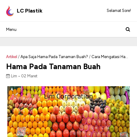
LC Plastik
Selamat Sore!
Artikel
/
Apa Saja Hama Pada Tanaman Buah?
/
Cara Mengatasi Hama
Pada Tanaman Buah
/
Hama Pada Tanaman Buah
Hama Pada Tanaman Buah
Lim •
02 Maret