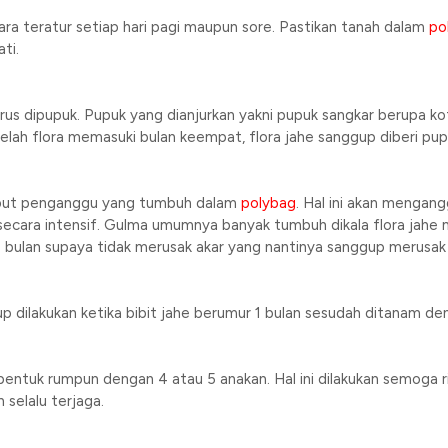
ara teratur setiap hari pagi maupun sore. Pastikan tanah dalam
po
ti.
rus dipupuk. Pupuk yang dianjurkan yakni pupuk sangkar berupa ko
telah flora memasuki bulan keempat, flora jahe sanggup diberi pu
mput penganggu yang tumbuh dalam
polybag
. Hal ini akan menga
 secara intensif. Gulma umumnya banyak tumbuh dikala flora jahe m
 4 bulan supaya tidak merusak akar yang nantinya sanggup merusak 
p dilakukan ketika bibit jahe berumur 1 bulan sesudah ditanam d
ntuk rumpun dengan 4 atau 5 anakan. Hal ini dilakukan semoga ri
 selalu terjaga.