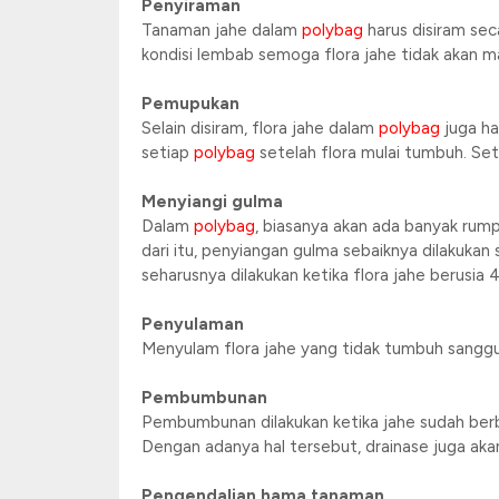
Penyiraman
Tanaman jahe dalam
polybag
harus disiram sec
kondisi lembab semoga flora jahe tidak akan ma
Pemupukan
Selain disiram, flora jahe dalam
polybag
juga ha
setiap
polybag
setelah flora mulai tumbuh. Se
Menyiangi gulma
Dalam
polybag
, biasanya akan ada banyak ru
dari itu, penyiangan gulma sebaiknya dilakukan
seharusnya dilakukan ketika flora jahe berusia
Penyulaman
Menyulam flora jahe yang tidak tumbuh sanggu
Pembumbunan
Pembumbunan dilakukan ketika jahe sudah berbe
Dengan adanya hal tersebut, drainase juga akan
Pengendalian hama tanaman