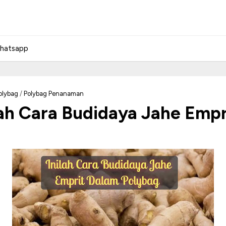
hatsapp
olybag
/
Polybag Penanaman
ilah Cara Budidaya Jahe Emp