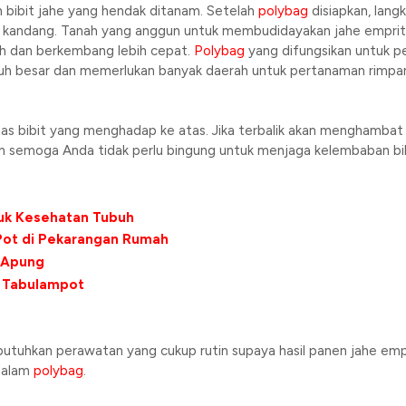
 bibit jahe yang hendak ditanam. Setelah
polybag
disiapkan, lang
 kandang. Tanah yang anggun untuk membudidayakan jahe emprit 
h dan berkembang lebih cepat.
Polybag
yang difungsikan untuk pe
buh besar dan memerlukan banyak daerah untuk pertanaman rimpa
as bibit yang menghadap ke atas. Jika terbalik akan menghambat
an semoga Anda tidak perlu bingung untuk menjaga kelembaban bib
uk Kesehatan Tubuh
ot di Pekarangan Rumah
 Apung
 Tabulampot
uhkan perawatan yang cukup rutin supaya hasil panen jahe empr
alam
polybag
.