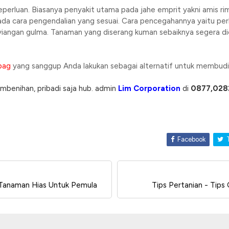
eperluan. Biasanya penyakit utama pada jahe emprit yakni amis r
 ada cara pengendalian yang sesuai. Cara pencegahannya yaitu per
enyiangan gulma. Tanaman yang diserang kuman sebaiknya segera 
bag
yang sanggup Anda lakukan sebagai alternatif untuk membudid
mbenihan, pribadi saja hub. admin
Lim Corporation
di
0877,028
Facebook
T
 Tanaman Hias Untuk Pemula
Tips Pertanian - Tip