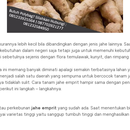
kurannya lebih kecil bila dibandingkan dengan jenis jahe lainnya. 
uk kebutuhan dalam negeri saja tetapi juga untuk memenuhi kebut
i sebetulnya sejenis dengan flora temulawak, kunyit, dan rimpang 
a ini memang banyak diminati apalagi semakin terbatasnya lahan y
enjadi salah satu daerah yang sempurna untuk bercocok tanam 
a tidaklah sulit. Cara tanam jahe emprit hampir sama dengan penan
erikut ini langkah – langkahnya.
 atau perkebunan
jahe emprit
yang sudah ada. Saat menentukan bibi
ai varietas tinggi yaitu sanggup tumbuh tinggi dan menghasilkan 