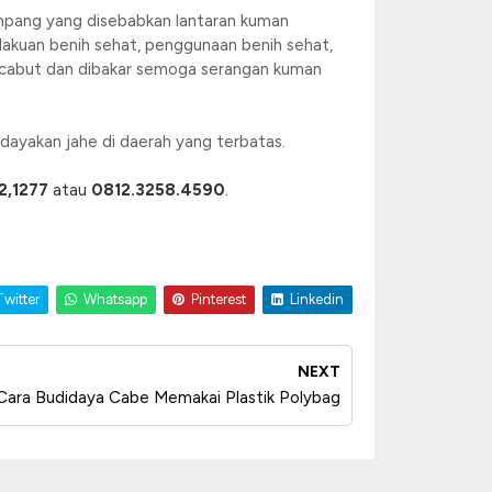
impang yang disebabkan lantaran kuman
lakuan benih sehat, penggunaan benih sehat,
dicabut dan dibakar semoga serangan kuman
ayakan jahe di daerah yang terbatas.
2,1277
atau
0812.3258.4590
.
witter
Whatsapp
Pinterest
Linkedin
NEXT
s Cara Budidaya Cabe Memakai Plastik Polybag