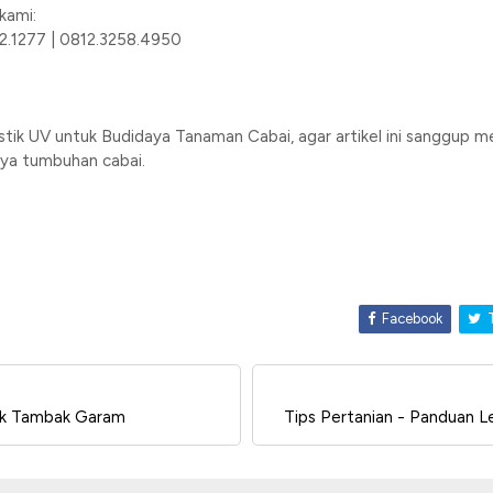
kami:
2.1277 | 0812.3258.4950
astik UV untuk Budidaya Tanaman Cabai, agar artikel ini sanggu
aya tumbuhan cabai.
Facebook
T
uk Tambak Garam
Tips Pertanian - Panduan 