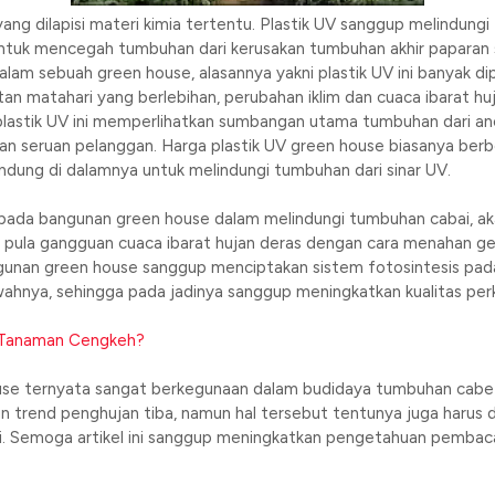
k yang dilapisi materi kimia tertentu. Plastik UV sanggup melindung
ai untuk mencegah tumbuhan dari kerusakan tumbuhan akhir paparan s
alam sebuah green house, alasannya yakni plastik UV ini banyak d
n matahari yang berlebihan, perubahan iklim dan cuaca ibarat huj
lastik UV ini memperlihatkan sumbangan utama tumbuhan dari anc
 dan seruan pelanggan. Harga plastik UV green house biasanya ber
ndung di dalamnya untuk melindungi tumbuhan dari sinar UV.
 pada bangunan green house dalam melindungi tumbuhan cabai, ak
ula gangguan cuaca ibarat hujan deras dengan cara menahan gempu
gunan green house sanggup menciptakan sistem fotosintesis pad
ahnya, sehingga pada jadinya sanggup meningkatkan kualitas pe
 Tanaman Cengkeh?
ouse ternyata sangat berkegunaan dalam budidaya tumbuhan cab
un trend penghujan tiba, namun hal tersebut tentunya juga harus d
. Semoga artikel ini sanggup meningkatkan pengetahuan pembac