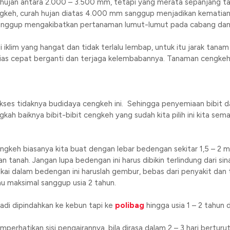
h hujan antara 2.000 – 3.500 mm, tetapi yang merata sepanjang tah
gkeh, curah hujan diatas 4.000 mm sanggup menjadikan kematian
anggup mengakibatkan pertanaman lumut-lumut pada cabang dan 
lim yang hangat dan tidak terlalu lembap, untuk itu jarak tanam 
n bias cepat berganti dan terjaga kelembabannya. Tanaman cengk
ukses tidaknya budidaya cengkeh ini. Sehingga penyemiaan bibit 
kah baiknya bibit-bibit cengkeh yang sudah kita pilih ini kita s
keh biasanya kita buat dengan lebar bedengan sekitar 1,5 – 2 
 tanah. Jangan lupa bedengan ini harus dibikin terlindung dari sin
akai dalam bedengan ini haruslah gembur, bebas dari penyakit dan 
au maksimal sanggup usia 2 tahun.
ibadi dipindahkan ke kebun tapi ke
polibag
hingga usia 1 – 2 tahun 
erhatikan sisi pengairannya, bila dirasa dalam 2 – 3 hari berturut