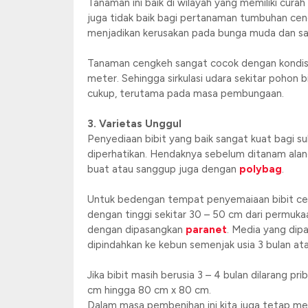
Tanaman ini baik di wilayah yang memiliki cura
juga tidak baik bagi pertanaman tumbuhan cen
menjadikan kerusakan pada bunga muda dan s
Tanaman cengkeh sangat cocok dengan kondisi ik
meter. Sehingga sirkulasi udara sekitar poho
cukup, terutama pada masa pembungaan.
3. Varietas Unggul
Penyediaan bibit yang baik sangat kuat bagi s
diperhatikan. Hendaknya sebelum ditanam alang
buat atau sanggup juga dengan
polybag
.
Untuk bedengan tempat penyemaiaan bibit ceng
dengan tinggi sekitar 30 – 50 cm dari permukaan
dengan dipasangkan
paranet
. Media yang dip
dipindahkan ke kebun semenjak usia 3 bulan at
Jika bibit masih berusia 3 – 4 bulan dilarang pr
cm hingga 80 cm x 80 cm.
Dalam masa pembenihan ini kita juga tetap memp