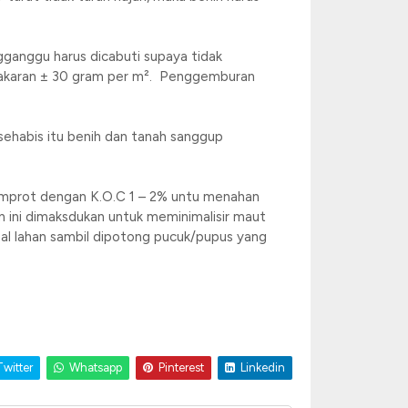
gganggu harus dicabuti supaya tidak
 takaran ± 30 gram per m². Penggemburan
sehabis itu benih dan tanah sanggup
isemprot dengan K.O.C 1 – 2% untu menahan
n ini dimaksdukan untuk meminimalisir maut
eal lahan sambil dipotong pucuk/pupus yang
witter
Whatsapp
Pinterest
Linkedin