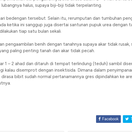
bangnya halus, supaya biji-biji tidak terpelanting.
dari bedengan tersebut. Selain itu, rerumputan dan tumbuhan pen
a ketika ini sanggup juga disertai santunan pupuk urea dengan
akukan tiap satu bulan sekali.
kan pengaambilan benih dengan tanahnya supaya akar tidak rusak, 
ang paling penting tanah dan akar tidak pecah.
itar 1 – 2 ahad dan ditaruh di tempat terlindung (teduh) sambil d
agi kalau disemprot dengan insektisida. Dimana dalam penyimpana
h dirasa bibit sudah normal pertanamannya gres dipindahkan ke ar
tnya.
Facebook
T