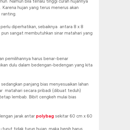
un. Namun bila terlalu tinggi curah hujannya
. Karena hujan yang terus menerus akan
ranting.
perlu diperhatikan, sebaiknya antara 8 x 8
eh pun sangat membutuhkan sinar matahari yang
dan pemilihannya harus benar-benar
emaikan dulu dalam bedengan-bedengan yang kita
m sedangkan panjang bias menyesuaikan lahan
ar matahari secara pribadi (dibuat teduh)
tetap lembab. Bibit cengkeh mulai bias
dengan jarak antar
polybag
sekitar 60 cm x 60
-turut tidak turun hujan, maka benih harus