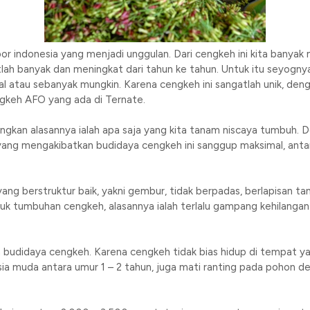
r indonesia yang menjadi unggulan. Dari cengkeh ini kita banya
tlah banyak dan meningkat dari tahun ke tahun. Untuk itu seyogn
 atau sebanyak mungkin. Karena cengkeh ini sangatlah unik, deng
ngkeh AFO yang ada di Ternate.
ngkan alasannya ialah apa saja yang kita tanam niscaya tumbuh. 
ang mengakibatkan budidaya cengkeh ini sanggup maksimal, antara 
g berstruktur baik, yakni gembur, tidak berpadas, berlapisan tana
k tumbuhan cengkeh, alasannya ialah terlalu gampang kehilangan 
 budidaya cengkeh. Karena cengkeh tidak bias hidup di tempat yang 
a muda antara umur 1 – 2 tahun, juga mati ranting pada pohon d