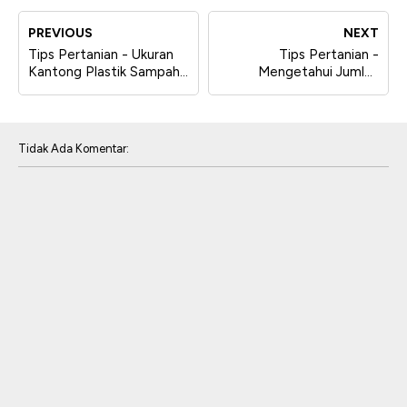
PREVIOUS
NEXT
Tips Pertanian - Ukuran
Tips Pertanian -
Kantong Plastik Sampah
Mengetahui Jumlah
Dan Jumlah Lembar Per
Lembar Plastik Polybag
Kg, Hub. 0877.0282.1277
Per Kg Banyak Sekali
Ukuran
Tidak Ada Komentar: